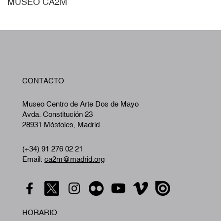
MUSEO CA2M
W
CONTACTO
A
Museo Centro de Arte Dos de Mayo
Avda. Constitución 23
28931 Móstoles, Madrid
(+34) 91 276 02 21
Email:
ca2m@madrid.org
HORARIO