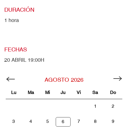
DURACIÓN
1 hora
FECHAS
20 ABRIL 19:00H
AGOSTO
2026
Lu
Ma
Mi
Ju
Vi
Sa
Do
1
2
3
4
5
7
8
9
6