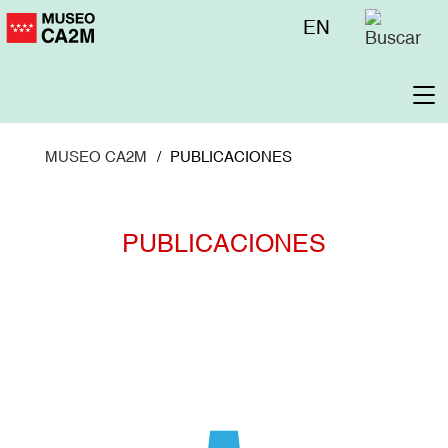
Pasar
Menú
EN
al
superior
contenido
principal
To
na
MUSEO CA2M
PUBLICACIONES
PUBLICACIONES