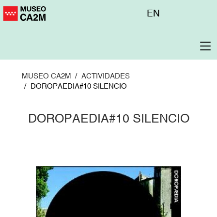
Pasar
Menú
EN
al
superior
contenido
principal
To
na
MUSEO CA2M
ACTIVIDADES
DOROPAEDIA#10 SILENCIO
DOROPAEDIA#10 SILENCIO