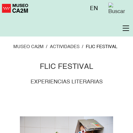
Pasar
Menú
EN
al
superior
contenido
principal
To
na
MUSEO CA2M
ACTIVIDADES
FLIC FESTIVAL
FLIC FESTIVAL
EXPERIENCIAS LITERARIAS