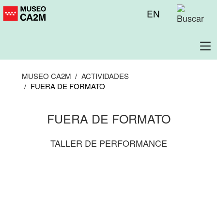
Pasar
Menú
EN
al
superior
contenido
principal
To
na
MUSEO CA2M
ACTIVIDADES
FUERA DE FORMATO
FUERA DE FORMATO
TALLER DE PERFORMANCE