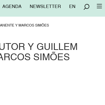
Menú
AGENDA
NEWSLETTER
EN
To
superior
na
 MANENTE Y MARCOS SIMÕES
DUTOR Y GUILLEM
ARCOS SIMÕES