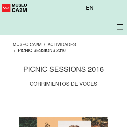
Pasar
Menú
EN
al
superior
contenido
principal
To
na
MUSEO CA2M
ACTIVIDADES
PICNIC SESSIONS 2016
PICNIC SESSIONS 2016
CORRIMIENTOS DE VOCES