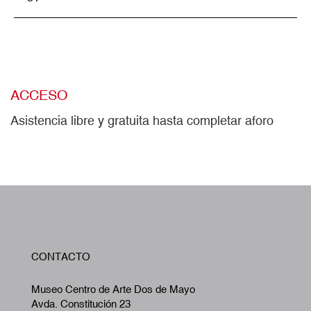
ACCESO
Asistencia libre y gratuita hasta completar aforo
W
CONTACTO
A
Museo Centro de Arte Dos de Mayo
Avda. Constitución 23