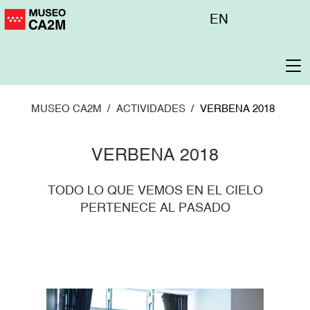
Pasar
Menú
EN
al
superior
contenido
principal
To
na
MUSEO CA2M
ACTIVIDADES
VERBENA 2018
VERBENA 2018
TODO LO QUE VEMOS EN EL CIELO
PERTENECE AL PASADO