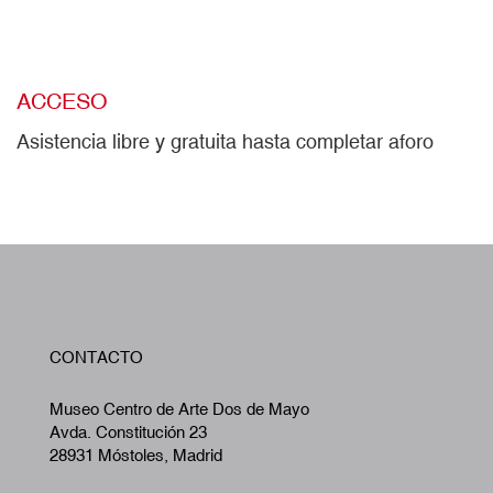
ACCESO
Asistencia libre y gratuita hasta completar aforo
W
CONTACTO
A
Museo Centro de Arte Dos de Mayo
Avda. Constitución 23
28931 Móstoles, Madrid