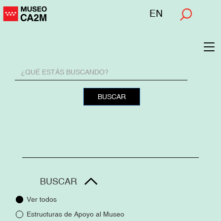
Pasar
Menú
EN
al
superior
contenido
principal
To
na
Buscador
BUSCAR
BUSCAR
Temas
Ver todos
Estructuras de Apoyo al Museo