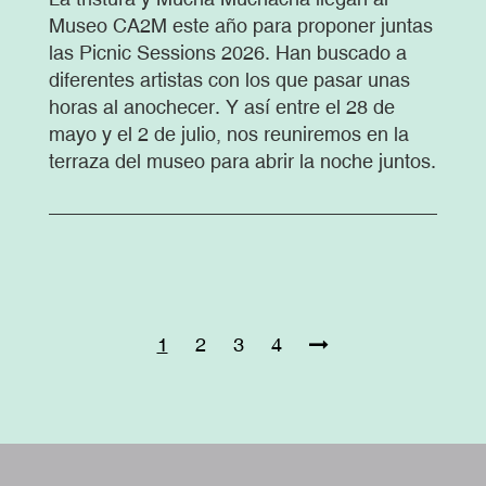
Museo CA2M este año para proponer juntas
las Picnic Sessions 2026. Han buscado a
diferentes artistas con los que pasar unas
horas al anochecer. Y así entre el 28 de
mayo y el 2 de julio, nos reuniremos en la
terraza del museo para abrir la noche juntos.
Paginación
PÁGINA
1
PÁGINA
2
PÁGINA
3
PÁGINA
4
ACTUAL