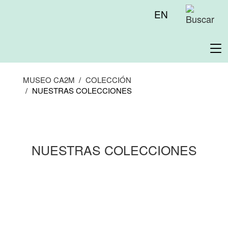
Pasar
Menú
EN
al
superior
contenido
principal
To
na
MUSEO CA2M
COLECCIÓN
NUESTRAS COLECCIONES
NUESTRAS COLECCIONES