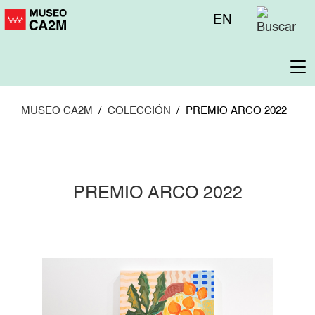
Pasar
Menú
EN
al
superior
contenido
principal
To
na
MUSEO CA2M
COLECCIÓN
PREMIO ARCO 2022
PREMIO ARCO 2022