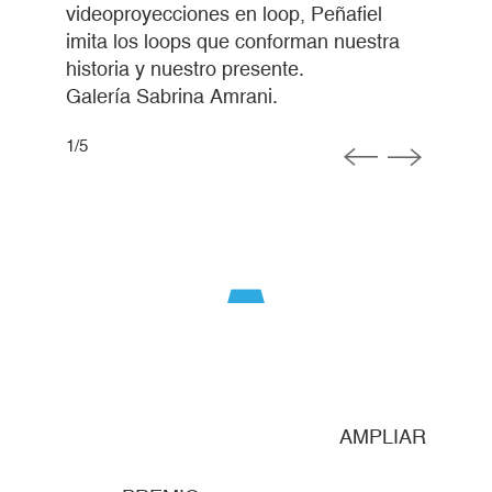
videoproyecciones en loop, Peñafiel
imita los loops que conforman nuestra
historia y nuestro presente.
Galería Sabrina Amrani.
1
/
5
MPLIAR
AMPLIAR