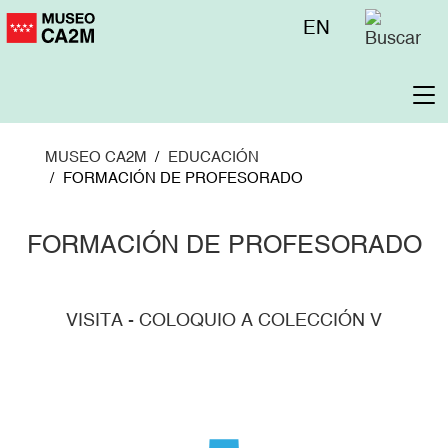
Pasar
Menú
EN
al
superior
contenido
principal
To
na
MUSEO CA2M
EDUCACIÓN
FORMACIÓN DE PROFESORADO
FORMACIÓN DE PROFESORADO
VISITA - COLOQUIO A COLECCIÓN V