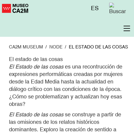
Skip
Menú
ES
to
superior
main
content
To
na
CA2M MUSEUM
NODE
EL ESTADO DE LAS COSAS
El estado de las cosas
El Estado de las cosas
es una recontrucción de
expresiones performáticas creadas por mujeres
desde la Edad Media hasta la actualidad en
diálogo crítico con las condiciones de la época.
¿Cómo se problematizan y actualizan hoy esas
obras?
El Estado de las cosas
se construye a partir de
las omisiones de los relatos históricos
dominantes. Exploro la creación de sentido a