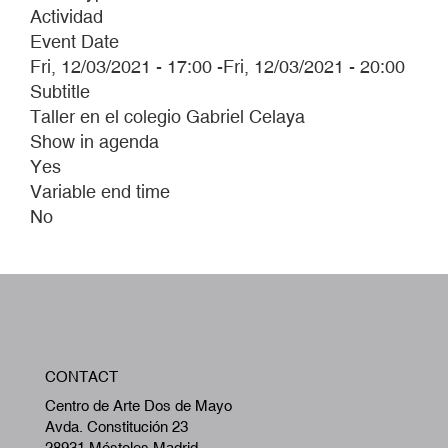
Actividad
Event Date
Fri, 12/03/2021 - 17:00
-
Fri, 12/03/2021 - 20:00
Subtitle
Taller en el colegio Gabriel Celaya
Show in agenda
Yes
Variable end time
No
W
CONTACT
A
Centro de Arte Dos de Mayo
Avda. Constitución 23
28931 Móstoles,Madrid