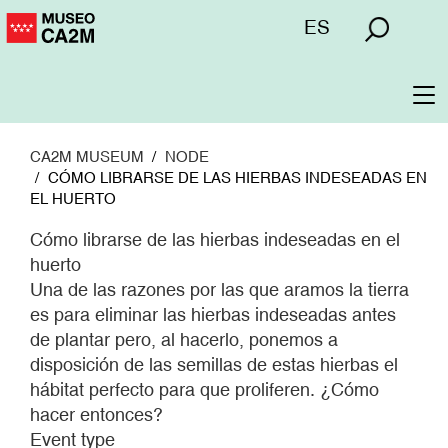
Skip
Menú
ES
to
superior
main
content
To
na
CA2M MUSEUM
NODE
CÓMO LIBRARSE DE LAS HIERBAS INDESEADAS EN
EL HUERTO
Cómo librarse de las hierbas indeseadas en el
huerto
Una de las razones por las que aramos la tierra
es para eliminar las hierbas indeseadas antes
de plantar pero, al hacerlo, ponemos a
disposición de las semillas de estas hierbas el
hábitat perfecto para que proliferen. ¿Cómo
hacer entonces?
Event type