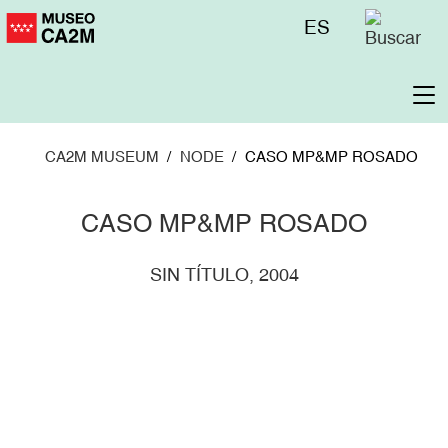
Skip
Menú
ES
to
superior
main
content
To
na
CA2M MUSEUM
NODE
CASO MP&MP ROSADO
CASO MP&MP ROSADO
SIN TÍTULO, 2004