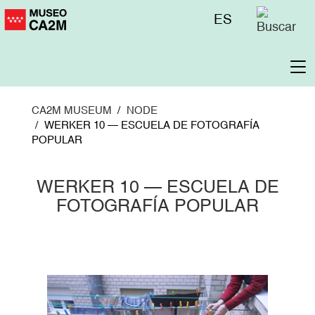
Skip
Menú
ES
to
superior
main
content
To
na
CA2M MUSEUM
NODE
WERKER 10 — ESCUELA DE FOTOGRAFÍA
POPULAR
WERKER 10 — ESCUELA DE
FOTOGRAFÍA POPULAR