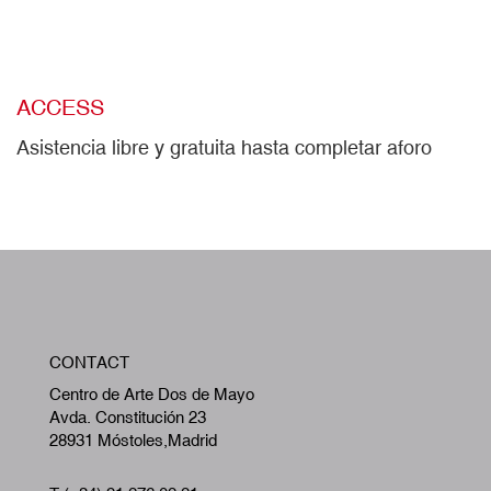
ACCESS
Asistencia libre y gratuita hasta completar aforo
W
CONTACT
A
Centro de Arte Dos de Mayo
Avda. Constitución 23
28931 Móstoles,Madrid