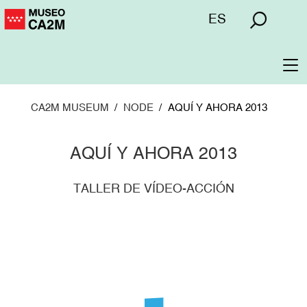
Skip
Menú
ES
to
superior
main
content
To
na
CA2M MUSEUM
NODE
AQUÍ Y AHORA 2013
AQUÍ Y AHORA 2013
TALLER DE VÍDEO-ACCIÓN