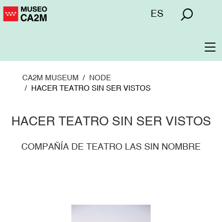
Skip
Menú
ES
to
superior
main
content
To
na
CA2M MUSEUM
NODE
HACER TEATRO SIN SER VISTOS
HACER TEATRO SIN SER VISTOS
COMPAÑÍA DE TEATRO LAS SIN NOMBRE