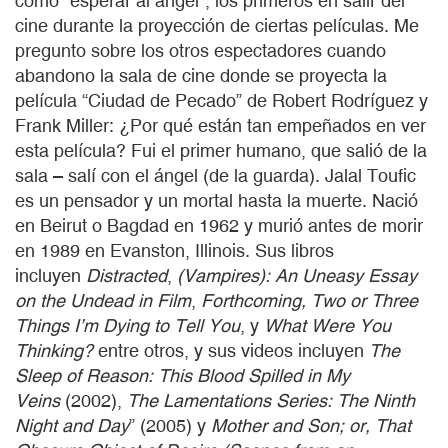
cómo “esperar al ángel”, los primeros en salir del
cine durante la proyección de ciertas películas. Me
pregunto sobre los otros espectadores cuando
abandono la sala de cine donde se proyecta la
película “Ciudad de Pecado” de Robert Rodríguez y
Frank Miller: ¿Por qué están tan empeñados en ver
esta película? Fui el primer humano, que salió de la
sala – salí con el ángel (de la guarda). Jalal Toufic
es un pensador y un mortal hasta la muerte. Nació
en Beirut o Bagdad en 1962 y murió antes de morir
en 1989 en Evanston, Illinois. Sus libros
incluyen
Distracted
,
(Vampires): An Uneasy Essay
on the Undead in Film
,
Forthcoming, Two or Three
Things I’m Dying to Tell You
, y
What Were You
Thinking?
entre otros, y sus videos incluyen
The
Sleep of Reason: This Blood Spilled in My
Veins
(2002),
The Lamentations Series: The Ninth
Night and Day
” (2005) y
Mother and Son; or, That