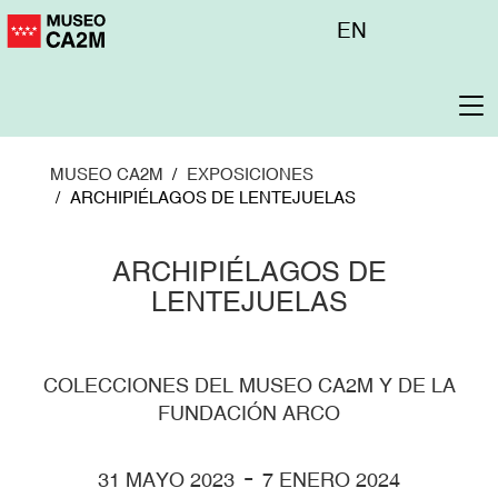
Pasar
Menú
EN
al
superior
contenido
principal
To
na
MUSEO CA2M
EXPOSICIONES
ARCHIPIÉLAGOS DE LENTEJUELAS
ARCHIPIÉLAGOS DE
LENTEJUELAS
COLECCIONES DEL MUSEO CA2M Y DE LA
FUNDACIÓN ARCO
-
31 MAYO 2023
7 ENERO 2024