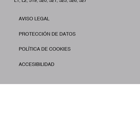
L1, L2, 519, 520, 521, 525, 526, 527
AVISO LEGAL
Footer
PROTECCIÓN DE DATOS
POLÍTICA DE COOKIES
ACCESIBILIDAD