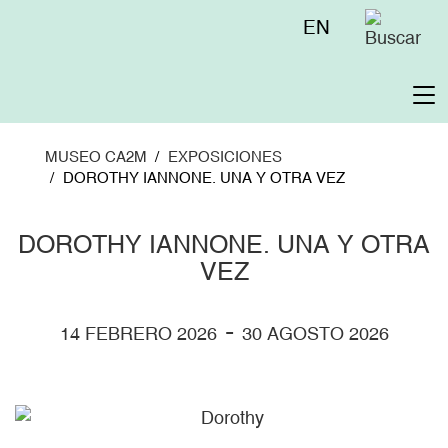
Pasar
Menú
EN
al
superior
contenido
principal
To
na
MUSEO CA2M
EXPOSICIONES
DOROTHY IANNONE. UNA Y OTRA VEZ
DOROTHY IANNONE. UNA Y OTRA
VEZ
-
14 FEBRERO 2026
30 AGOSTO 2026