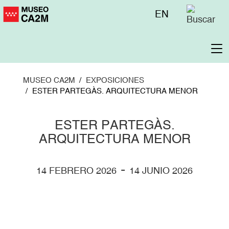
Pasar
Menú
EN
al
superior
contenido
principal
To
na
MUSEO CA2M
EXPOSICIONES
ESTER PARTEGÀS. ARQUITECTURA MENOR
ESTER PARTEGÀS.
ARQUITECTURA MENOR
-
14 FEBRERO 2026
14 JUNIO 2026