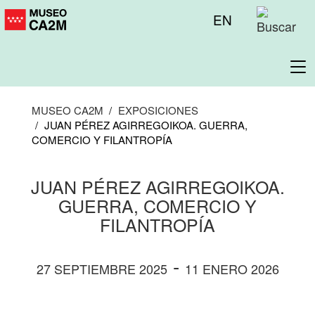
Pasar
Menú
EN
al
superior
contenido
principal
To
na
MUSEO CA2M
EXPOSICIONES
JUAN PÉREZ AGIRREGOIKOA. GUERRA,
COMERCIO Y FILANTROPÍA
JUAN PÉREZ AGIRREGOIKOA.
GUERRA, COMERCIO Y
FILANTROPÍA
-
27 SEPTIEMBRE 2025
11 ENERO 2026