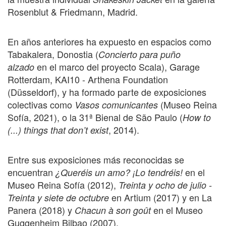
Rosenblut & Friedmann, Madrid.
En años anteriores ha expuesto en espacios como
Tabakalera, Donostia (
Concierto para puño
en el marco del proyecto Scala), Garage
alzado
Rotterdam, KAI10 - Arthena Foundation
(Düsseldorf), y ha formado parte de exposiciones
colectivas como
(Museo Reina
Vasos comunicantes
Sofía, 2021), o la 31ª Bienal de São Paulo (
How to
, 2014).
(...) things that don’t exist
Entre sus exposiciones más reconocidas se
encuentran
en el
¿Queréis un amo? ¡Lo tendréis!
Museo Reina Sofía (2012),
Treinta y ocho de julio -
en Artium (2017) y en La
Treinta y siete de octubre
Panera (2018) y
en el Museo
Chacun à son goût
Guggenheim Bilbao (2007).