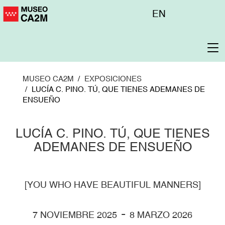
Pasar
Menú
EN
al
superior
contenido
principal
To
na
MUSEO CA2M
EXPOSICIONES
LUCÍA C. PINO. TÚ, QUE TIENES ADEMANES DE
ENSUEÑO
LUCÍA C. PINO. TÚ, QUE TIENES
ADEMANES DE ENSUEÑO
[YOU WHO HAVE BEAUTIFUL MANNERS]
-
7 NOVIEMBRE 2025
8 MARZO 2026