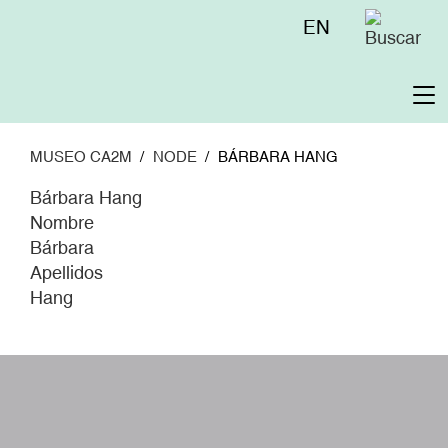
Pasar
Menú
EN
al
superior
contenido
principal
To
na
MUSEO CA2M
NODE
BÁRBARA HANG
Bárbara Hang
Nombre
Bárbara
Apellidos
Hang
W