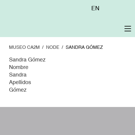
Pasar
Menú
EN
al
superior
contenido
principal
To
na
MUSEO CA2M
NODE
SANDRA GÓMEZ
Sandra Gómez
Nombre
Sandra
Apellidos
Gómez
W