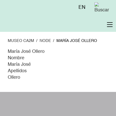
Pasar
Menú
EN
al
superior
contenido
principal
To
na
MUSEO CA2M
NODE
MARÍA JOSÉ OLLERO
María José Ollero
Nombre
María José
Apellidos
Ollero
W