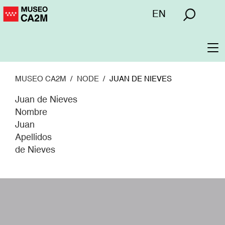
Pasar
Menú
EN
al
superior
contenido
principal
To
na
MUSEO CA2M
NODE
JUAN DE NIEVES
Juan de Nieves
Nombre
Juan
Apellidos
de Nieves
W