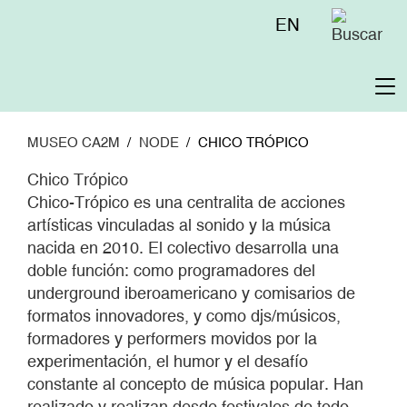
Pasar
Menú
EN
al
superior
contenido
principal
To
na
MUSEO CA2M
NODE
CHICO TRÓPICO
Chico Trópico
Chico-Trópico es una centralita de acciones
artísticas vinculadas al sonido y la música
nacida en 2010. El colectivo desarrolla una
doble función: como programadores del
underground iberoamericano y comisarios de
formatos innovadores, y como djs/músicos,
formadores y performers movidos por la
experimentación, el humor y el desafío
constante al concepto de música popular. Han
realizado y realizan desde festivales de todo