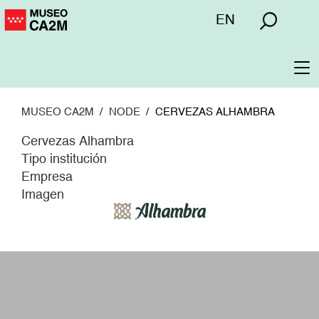
Pasar
Menú
EN
al
superior
contenido
principal
To
na
MUSEO CA2M
NODE
CERVEZAS ALHAMBRA
Cervezas Alhambra
Tipo institución
Empresa
Imagen
W