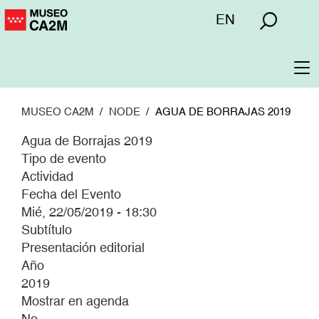
Pasar
Menú
EN
al
superior
contenido
principal
To
na
MUSEO CA2M
NODE
AGUA DE BORRAJAS 2019
Agua de Borrajas 2019
Tipo de evento
Actividad
Fecha del Evento
Mié, 22/05/2019 - 18:30
Subtítulo
Presentación editorial
Año
2019
Mostrar en agenda
No