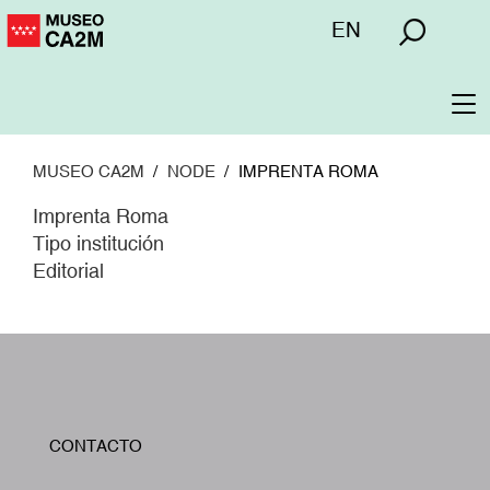
Pasar
Menú
EN
al
superior
contenido
principal
To
na
MUSEO CA2M
NODE
IMPRENTA ROMA
Imprenta Roma
Tipo institución
Editorial
W
CONTACTO
A