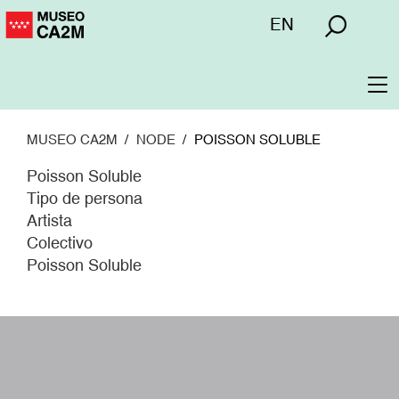
Pasar
Menú
EN
al
superior
contenido
principal
To
na
MUSEO CA2M
NODE
POISSON SOLUBLE
Poisson Soluble
Tipo de persona
Artista
Colectivo
Poisson Soluble
W