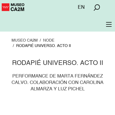
Pasar
Menú
EN
al
superior
contenido
principal
To
na
MUSEO CA2M
NODE
RODAPIÉ UNIVERSO. ACTO II
RODAPIÉ UNIVERSO. ACTO II
PERFORMANCE DE MARTA FERNÁNDEZ
CALVO. COLABORACIÓN CON CAROLINA
ALMARZA Y LUZ PICHEL