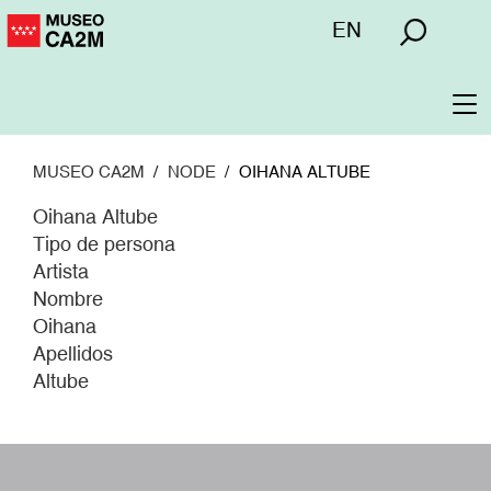
Pasar
Menú
EN
al
superior
contenido
principal
To
na
MUSEO CA2M
NODE
OIHANA ALTUBE
Oihana Altube
Tipo de persona
Artista
Nombre
Oihana
Apellidos
Altube