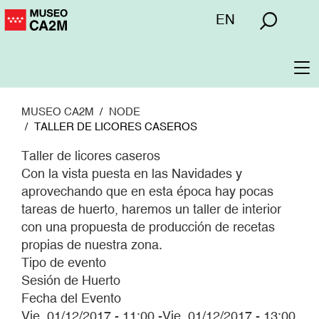
Pasar
Menú
EN
al
superior
contenido
principal
To
na
MUSEO CA2M
NODE
TALLER DE LICORES CASEROS
Taller de licores caseros
Con la vista puesta en las Navidades y
aprovechando que en esta época hay pocas
tareas de huerto, haremos un taller de interior
con una propuesta de producción de recetas
propias de nuestra zona.
Tipo de evento
Sesión de Huerto
Fecha del Evento
Vie, 01/12/2017 - 11:00
-
Vie, 01/12/2017 - 13:00