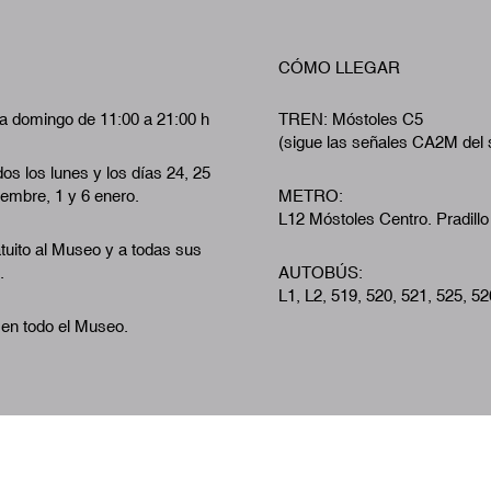
CÓMO LLEGAR
a domingo de 11:00 a 21:00 h
TREN: Móstoles C5
(sigue las señales CA2M del 
os los lunes y los días 24, 25
iembre, 1 y 6 enero.
METRO:
L12 Móstoles Centro. Pradillo
tuito al Museo y a todas sus
.
AUTOBÚS:
L1, L2, 519, 520, 521, 525, 52
 en todo el Museo.