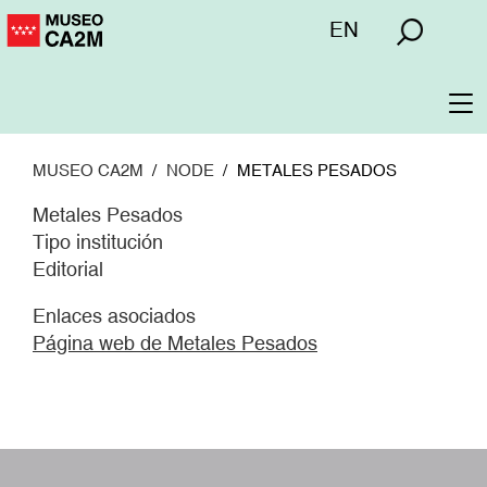
Pasar
Menú
EN
al
superior
contenido
principal
To
na
MUSEO CA2M
NODE
METALES PESADOS
Metales Pesados
Tipo institución
Editorial
Enlaces asociados
Página web de Metales Pesados