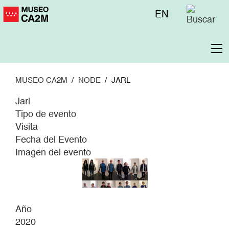
Pasar
Menú
EN
al
superior
contenido
principal
To
na
MUSEO CA2M
NODE
JARL
Jarl
Tipo de evento
Visita
Fecha del Evento
Imagen del evento
Año
2020