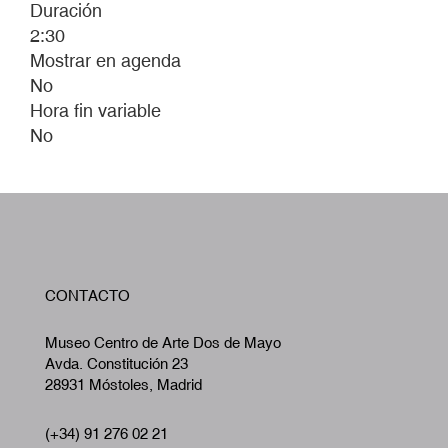
Duración
2:30
Mostrar en agenda
No
Hora fin variable
No
W
CONTACTO
A
Museo Centro de Arte Dos de Mayo
Avda. Constitución 23
28931 Móstoles, Madrid
(+34) 91 276 02 21