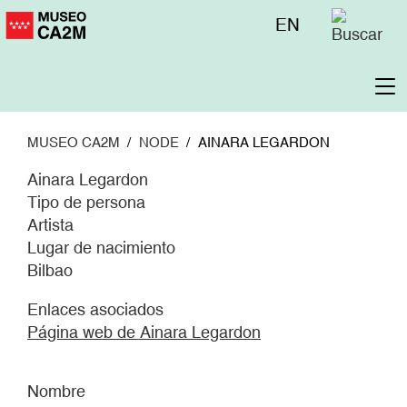
Pasar
Menú
EN
al
superior
contenido
principal
To
na
MUSEO CA2M
NODE
AINARA LEGARDON
Ainara Legardon
Tipo de persona
Artista
Lugar de nacimiento
Bilbao
Enlaces asociados
Página web de Ainara Legardon
Nombre