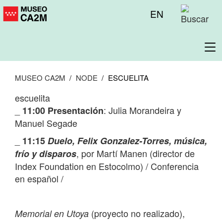
Pasar
Menú
EN
al
superior
contenido
principal
To
na
MUSEO CA2M
NODE
ESCUELITA
escuelita
_
: Julia Morandeira y
11:00 Presentación
Manuel Segade
_
11:15
Duelo, Felix Gonzalez-Torres, música,
, por Martí Manen (director de
frío y disparos
Index Foundation en Estocolmo) / Conferencia
en español /
(proyecto no realizado),
Memorial en Utoya