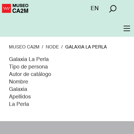
Pasar
Menú
EN
al
superior
contenido
principal
To
na
MUSEO CA2M
NODE
GALAXIA LA PERLA
Galaxia La Perla
Tipo de persona
Autor de catálogo
Nombre
Galaxia
Apellidos
La Perla