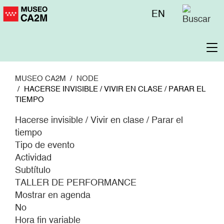
Pasar
Menú
EN
al
superior
contenido
principal
To
na
MUSEO CA2M
NODE
HACERSE INVISIBLE / VIVIR EN CLASE / PARAR EL
TIEMPO
Hacerse invisible / Vivir en clase / Parar el
tiempo
Tipo de evento
Actividad
Subtítulo
TALLER DE PERFORMANCE
Mostrar en agenda
No
Hora fin variable