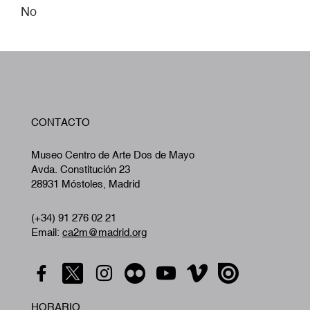
No
W
CONTACTO
A
Museo Centro de Arte Dos de Mayo
Avda. Constitución 23
28931 Móstoles, Madrid
(+34) 91 276 02 21
Email:
ca2m@madrid.org
HORARIO