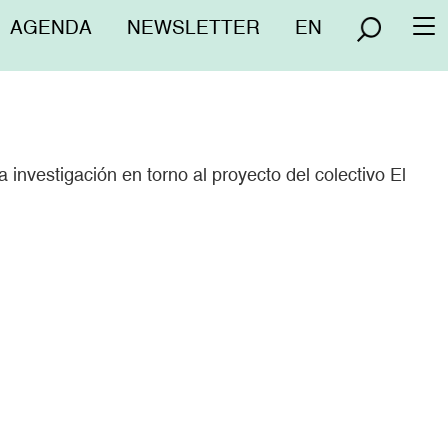
Menú
AGENDA
NEWSLETTER
EN
To
superior
na
 investigación en torno al proyecto del colectivo El