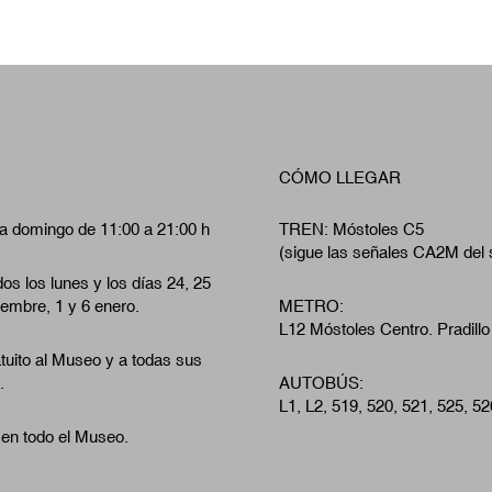
CÓMO LLEGAR
a domingo de 11:00 a 21:00 h
TREN: Móstoles C5
(sigue las señales CA2M del 
os los lunes y los días 24, 25
iembre, 1 y 6 enero.
METRO:
L12 Móstoles Centro. Pradillo
tuito al Museo y a todas sus
.
AUTOBÚS:
L1, L2, 519, 520, 521, 525, 52
 en todo el Museo.