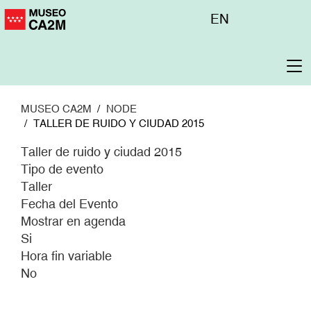
Pasar
Menú
EN
al
superior
contenido
principal
To
na
MUSEO CA2M
NODE
TALLER DE RUIDO Y CIUDAD 2015
Taller de ruido y ciudad 2015
Tipo de evento
Taller
Fecha del Evento
Mostrar en agenda
Si
Hora fin variable
No