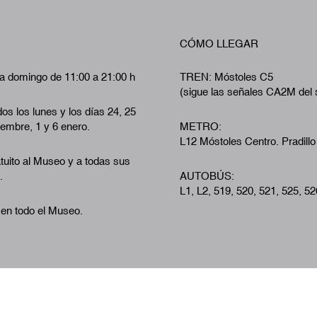
CÓMO LLEGAR
a domingo de 11:00 a 21:00 h
TREN: Móstoles C5
(sigue las señales CA2M del 
os los lunes y los días 24, 25
iembre, 1 y 6 enero.
METRO:
L12 Móstoles Centro. Pradillo
tuito al Museo y a todas sus
.
AUTOBÚS:
L1, L2, 519, 520, 521, 525, 52
 en todo el Museo.