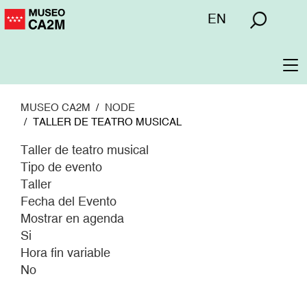
Pasar
Menú
EN
al
superior
contenido
principal
To
na
MUSEO CA2M
NODE
TALLER DE TEATRO MUSICAL
Taller de teatro musical
Tipo de evento
Taller
Fecha del Evento
Mostrar en agenda
Si
Hora fin variable
No