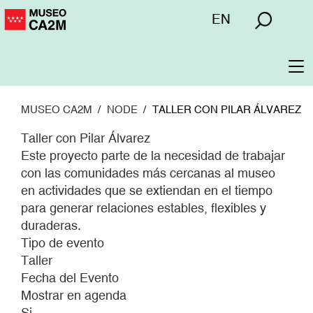
Pasar
Menú
EN
al
superior
contenido
principal
To
na
MUSEO CA2M
NODE
TALLER CON PILAR ÁLVAREZ
Taller con Pilar Álvarez
Este proyecto parte de la necesidad de trabajar
con las comunidades más cercanas al museo
en actividades que se extiendan en el tiempo
para generar relaciones estables, flexibles y
duraderas.
Tipo de evento
Taller
Fecha del Evento
Mostrar en agenda
Si