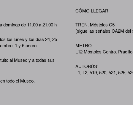
CÓMO LLEGAR
a domingo de 11:00 a 21:00 h
TREN: Móstoles C5
(sigue las señales CA2M del 
os los lunes y los días 24, 25
iembre, 1 y 6 enero.
METRO:
L12 Móstoles Centro. Pradillo
tuito al Museo y a todas sus
.
AUTOBÚS:
L1, L2, 519, 520, 521, 525, 52
 en todo el Museo.