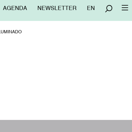
Menú
AGENDA
NEWSLETTER
EN
To
superior
na
ILUMINADO