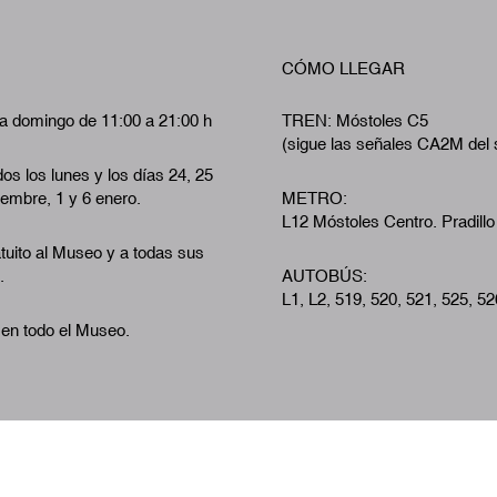
CÓMO LLEGAR
a domingo de 11:00 a 21:00 h
TREN: Móstoles C5
(sigue las señales CA2M del 
os los lunes y los días 24, 25
iembre, 1 y 6 enero.
METRO:
L12 Móstoles Centro. Pradillo
tuito al Museo y a todas sus
.
AUTOBÚS:
L1, L2, 519, 520, 521, 525, 52
 en todo el Museo.